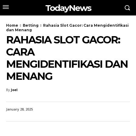
TodayNews
Home
Betting
Rahasia Slot Gacor: Cara Mengidentifikasi
dan Menang
RAHASIA SLOT GACOR:
CARA
MENGIDENTIFIKASI DAN
MENANG
By
Joel
January 28, 2025