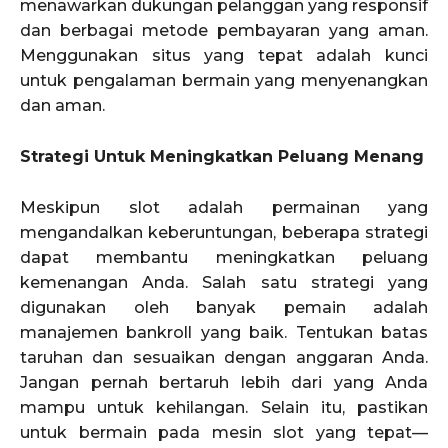
menawarkan dukungan pelanggan yang responsif
dan berbagai metode pembayaran yang aman.
Menggunakan situs yang tepat adalah kunci
untuk pengalaman bermain yang menyenangkan
dan aman.
Strategi Untuk Meningkatkan Peluang Menang
Meskipun slot adalah permainan yang
mengandalkan keberuntungan, beberapa strategi
dapat membantu meningkatkan peluang
kemenangan Anda. Salah satu strategi yang
digunakan oleh banyak pemain adalah
manajemen bankroll yang baik. Tentukan batas
taruhan dan sesuaikan dengan anggaran Anda.
Jangan pernah bertaruh lebih dari yang Anda
mampu untuk kehilangan. Selain itu, pastikan
untuk bermain pada mesin slot yang tepat—