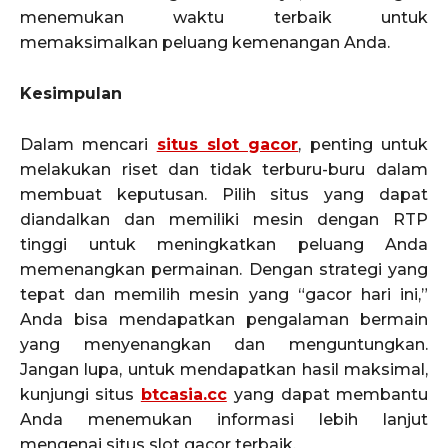
menemukan waktu terbaik untuk
memaksimalkan peluang kemenangan Anda.
Kesimpulan
Dalam mencari
situs slot gacor
, penting untuk
melakukan riset dan tidak terburu-buru dalam
membuat keputusan. Pilih situs yang dapat
diandalkan dan memiliki mesin dengan RTP
tinggi untuk meningkatkan peluang Anda
memenangkan permainan. Dengan strategi yang
tepat dan memilih mesin yang “gacor hari ini,”
Anda bisa mendapatkan pengalaman bermain
yang menyenangkan dan menguntungkan.
Jangan lupa, untuk mendapatkan hasil maksimal,
kunjungi situs
btcasia.cc
yang dapat membantu
Anda menemukan informasi lebih lanjut
mengenai situs slot gacor terbaik.