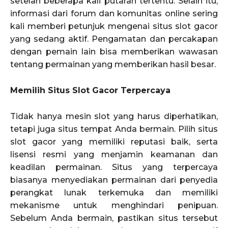
setelah beberapa kali putaran tertentu. Selain itu,
informasi dari forum dan komunitas online sering
kali memberi petunjuk mengenai situs slot gacor
yang sedang aktif. Pengamatan dan percakapan
dengan pemain lain bisa memberikan wawasan
tentang permainan yang memberikan hasil besar.
Memilih Situs Slot Gacor Terpercaya
Tidak hanya mesin slot yang harus diperhatikan,
tetapi juga situs tempat Anda bermain. Pilih situs
slot gacor yang memiliki reputasi baik, serta
lisensi resmi yang menjamin keamanan dan
keadilan permainan. Situs yang terpercaya
biasanya menyediakan permainan dari penyedia
perangkat lunak terkemuka dan memiliki
mekanisme untuk menghindari penipuan.
Sebelum Anda bermain, pastikan situs tersebut