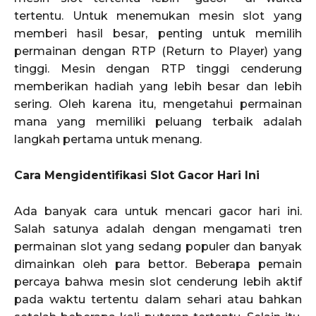
tertentu. Untuk menemukan mesin slot yang
memberi hasil besar, penting untuk memilih
permainan dengan RTP (Return to Player) yang
tinggi. Mesin dengan RTP tinggi cenderung
memberikan hadiah yang lebih besar dan lebih
sering. Oleh karena itu, mengetahui permainan
mana yang memiliki peluang terbaik adalah
langkah pertama untuk menang.
Cara Mengidentifikasi Slot Gacor Hari Ini
Ada banyak cara untuk mencari gacor hari ini.
Salah satunya adalah dengan mengamati tren
permainan slot yang sedang populer dan banyak
dimainkan oleh para bettor. Beberapa pemain
percaya bahwa mesin slot cenderung lebih aktif
pada waktu tertentu dalam sehari atau bahkan